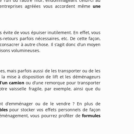
e l’un ou l’autre mur, endommageant celui-ci au
es entreprises agréées vous accordent même
une
us évite de vous épuiser inutilement. En effet, vous
s-retours parfois nécessaires, etc. De cette façon,
onsacrer à autre chose. Il s’agit donc d’un moyen
isons volumineuses.
, mais parfois aussi de les transporter ou de les
 la mise à disposition de lift et les déménageurs
 d’un camion
ou d’une remorque pour transporter
tre vaisselle fragile, par exemple, ainsi que du
dant d’emménager ou de le vendre ? En plus de
bles
pour stocker vos effets personnels de façon
e déménagement, vous pourrez profiter de
formules