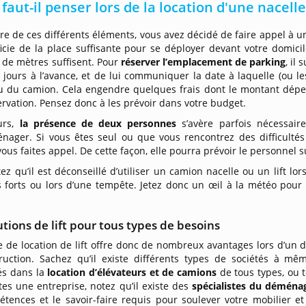
 faut-il penser lors de la location d'une nacelle
ure de ces différents éléments, vous avez décidé de faire appel à un
ficie de la place suffisante pour se déployer devant votre domic
 de mètres suffisent. Pour
réserver l’emplacement de parking
, il
 jours à l’avance, et de lui communiquer la date à laquelle (ou 
u du camion. Cela engendre quelques frais dont le montant dé
ervation. Pensez donc à les prévoir dans votre budget.
urs,
la présence de deux personnes
s’avère parfois nécessai
nager. Si vous êtes seul ou que vous rencontrez des difficultés 
vous faites appel. De cette façon, elle pourra prévoir le personnel
tez qu’il est déconseillé d’utiliser un camion nacelle ou un lift lo
 forts ou lors d’une tempête. Jetez donc un œil à la météo pour 
utions de lift pour tous types de besoins
e de location de lift offre donc de nombreux avantages lors d’un
ruction. Sachez qu’il existe différents types de sociétés à mêm
és dans la
location d’élévateurs et de camions
de tous types, ou
tes une entreprise, notez qu’il existe des
spécialistes du démén
étences et le savoir-faire requis pour soulever votre mobilier 