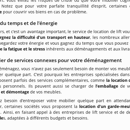
rt. Vous évitez les risques de chute ou que votre mobilier cogn
 Notez que pour votre parfaite tranquillité d’esprit, certain
e
pour couvrir vos biens en cas de problème.
du temps et de l’énergie
urs, et c’est un avantage important, le service de location de lift vo
rgnez la difficulté d’un transport en hauteur
, les nombreux aller
vegardez votre énergie et vous gagnez du temps que vous pouvez c
e la fatigue et le stress
inhérents aux déménagements et aux livra
ier de services connexes pour votre déménagement
éménagez, vous n’avez pas seulement besoin de monter vos meubles
r quelque part. C’est pourquoi les entreprises spécialisées dans
posent parfois des services complémentaires, comme
la location
ts personnels. Ils peuvent aussi se charger de
l’emballage
de vo
 et démontage
de vos meubles.
z besoin d’entreposer votre mobilier quelque part en atten
ur, certaines sociétés vous proposent la
location d’un garde-meu
. Ainsi, en faisant appel à des entreprises de lift service et d
le
s, adaptées à différents budgets et besoins.