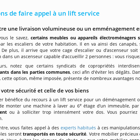
ons de faire appel à un lift service
tre une livraison volumineuse ou un emménagement e
ous le savez,
certains meubles ou appareils électroménagers 
ar les escaliers de votre habitation. Il en va ainsi des canapés
 De plus, il arrive que votre cage d’escalier ou d’ascenseur soi
 dans un ascenseur capable d’accueillir 2 personnes : vous risque
eurs, notez que certains syndicats de copropriétés interdis
nts dans les parties communes
, ceci afin d'éviter les dégâts. Da
s, cette option, même imposée, présente de nombreux avantages no
 votre sécurité et celle de vos biens
r bénéfice du recours à un lift service pour un déménagement ou u
e
 de monter une machine à laver au 6
étage d’un immeuble, par
ent
ou à solliciter trop intensément votre dos. Vous pourriez
n.
ntre, vous faites appel à des
experts habitués
à ces manipulations
les seront
transportés en toute sécurité
. Votre mobilier précieux