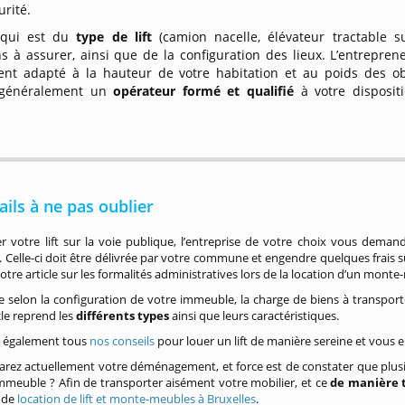
urité.
qui est du
type de lift
(camion nacelle, élévateur tractable
s à assurer, ainsi que de la configuration des lieux. L’entrepren
nt adapté à la hauteur de votre habitation et au poids des obje
 généralement un
opérateur formé et qualifié
à votre disposi
ails à ne pas oublier
r votre lift sur la voie publique, l’entreprise de votre choix vous dema
n. Celle-ci doit être délivrée par votre commune et engendre quelques frais 
otre article sur les formalités administratives lors de la location d’un monte
 selon la configuration de votre immeuble, la charge de biens à transporte
cle reprend les
différents types
ainsi que leurs caractéristiques.
 également tous
nos conseils
pour louer un lift de manière sereine et vous en 
rez actuellement votre déménagement, et force est de constater que plusieu
mmeuble ? Afin de transporter aisément votre mobilier, et ce
de manière 
e de
location de lift et monte-meubles à Bruxelles
.