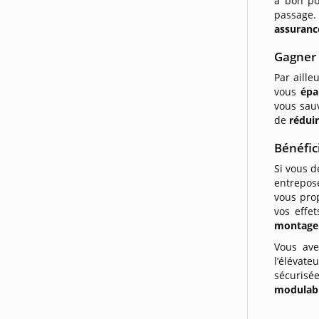
à bon po
passage.
assuranc
Gagner 
Par aille
vous
épa
vous sau
de
réduir
Bénéfic
Si vous d
entrepose
vous pro
vos effe
montage
Vous ave
l’élévate
sécurisée
modulab