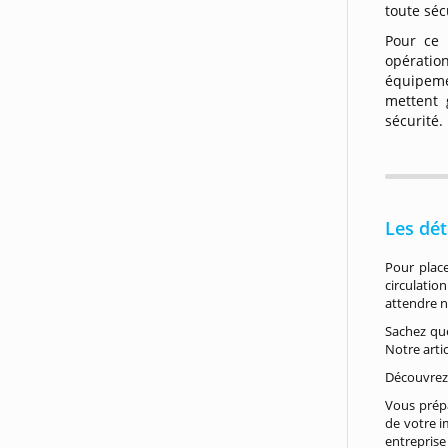
toute séc
Pour ce 
opération
équipeme
mettent
sécurité.
Les dét
Pour place
circulatio
attendre n
Sachez que
Notre arti
Découvrez
Vous prépa
de votre i
entrepris