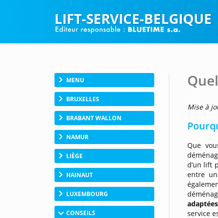
LIFT-SERVICE-BELGIQUE
Quel
MENU
BRUXELLES
Mise à jo
BRABANT WALLON
Pourqu
NAMUR
Que vou
déménage
LIÈGE
d’un lift
entre un
HAINAUT
égalemen
déména
LUXEMBOURG
adaptée
CONSEILS
service e