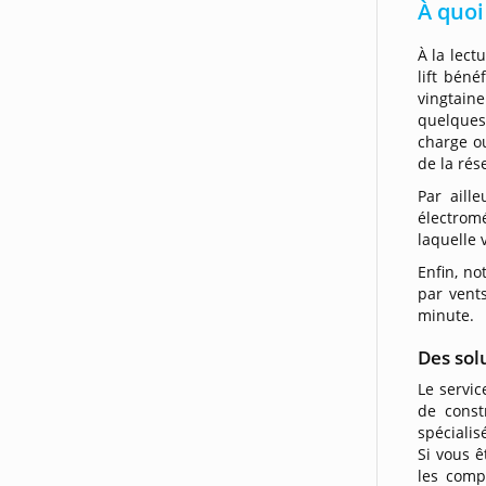
À quoi
À la lect
lift béné
vingtaine
quelques
charge o
de la rés
Par aille
électromé
laquelle 
Enfin, no
par vents
minute.
Des sol
Le servic
de const
spécialis
Si vous ê
les comp