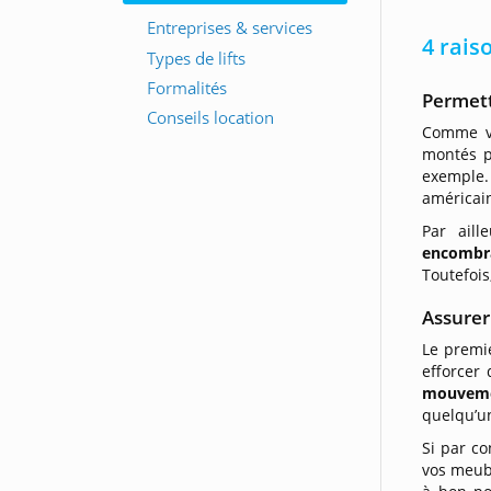
4 rais
Permet
Comme v
montés p
exemple.
américain
Par aill
encombra
Toutefoi
Assurer
Le premie
efforcer
mouvem
quelqu’u
Si par co
vos meub