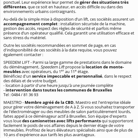
ponctuel. Leur expérience leur permet de
gérer des situations très
différentes
, que ce soit en hauteur, en accès difficile ou dans des
environnements urbains contraignants.
Au-delà de la simple mise à disposition d’un lift, ces sociétés assurent un
accompagnement complet
: installation sécurisée de la machine,
gestion des accès, respect des règles de sécurité et parfois même
présence d’un opérateur qualifié. Cela garantit une utilisation efficace et
sans stress du matériel.
Outre les sociétés recommandées en sommet de page, en cas
d'indisponibilité de ces sociétés à la date requise, vous pouvez
également contacter :
SPEEDEM LIFT - Parmi sa large gamme de prestations dans le domaine
du déménagement,
Speedem Lift
propose la
location de monte-
er
e
meubles
avec opérateurs, du 1
au 11
étage.
Bénéficiez d'un
service impeccable et personnalisé
, dans le respect
des délais et de votre budget.
- location à partir d'une heure jusqu'à une journée complète
-
intervention dans toutes les communes de Bruxelles
Tel : 0484 / 81 36 93
MAESTRO -
Membre agréé de la CBD
, Maestro est l'entreprise idéale
pour gérer votre déménagement de A à Z. Si vous souhaitez transporter
de l'électroménager ou des meubles de salon particulièrement lourds,
faites appel à ce déménageur actif à Bruxelles. Son équipe d'experts
vous loue
des camionettes avec lifts performants
qui supporteront
facilement le poids de vos affaires depuis le dernier étage de votre
immeubles. Profitez de leurs élévateurs spécialisés ainsi que de plus de
10 ans d'expérience aux tarifs les plus avantageux.