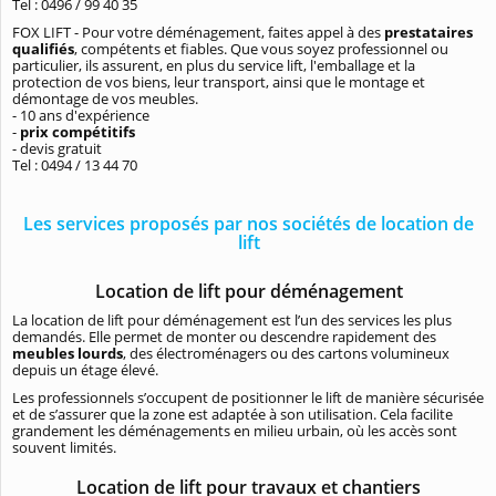
Tel : 0496 / 99 40 35
FOX LIFT - Pour votre déménagement, faites appel à des
prestataires
qualifiés
, compétents et fiables. Que vous soyez professionnel ou
particulier, ils assurent, en plus du service lift, l'emballage et la
protection de vos biens, leur transport, ainsi que le montage et
démontage de vos meubles.
- 10 ans d'expérience
-
prix compétitifs
- devis gratuit
Tel : 0494 / 13 44 70
Les services proposés par nos sociétés de location de
lift
Location de lift pour déménagement
La location de lift pour déménagement est l’un des services les plus
demandés. Elle permet de monter ou descendre rapidement des
meubles lourds
, des électroménagers ou des cartons volumineux
depuis un étage élevé.
Les professionnels s’occupent de positionner le lift de manière sécurisée
et de s’assurer que la zone est adaptée à son utilisation. Cela facilite
grandement les déménagements en milieu urbain, où les accès sont
souvent limités.
Location de lift pour travaux et chantiers