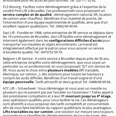
emboîtable pour les accès les plus difficiles. Tel : 02/771 52 82.
FLS Moving : Facilitez votre déménagement grâce à l'expertise de la
société First-Lift à Bruxelles. Ces professionnels vous proposent un
service complet et de qualité
: déménagement national, lift, location
de camion avec chauffeur. Bénéficiez d'un matériel de pointe, de
l'intervention d'une équipe expérimentée et qualifiée, ainsi que d'un
excellent rapport qualité/prix. Tel : 0492/49 49 69.
Savi Lift : Fondée en 1998, cette entreprise de lift service se déplace dans
les 19 communes de Bruxelles.
Savi Lift
facilite votre déménagement et
intervient également dans les
configurations difficiles d'accès
pour
transporter vos meubles et objets encombrants. Le travail est
intégralement effectué par le patron pour vous assurer un service
d'excellente qualité. Tel : 0475/55 59 74.
Belgium Lift Service : A votre service à Bruxelles depuis près de 30 ans,
cette entreprise simplifie votre déménagement, que vous soyez un
particulier ou un professionnel, en vous proposant 7j/7 son service de
lift. Vous aurez le choix entre
plusieurs modèles
(lift tractable,
électrique, sur camion...), des solutions pour toutes les hauteurs y
compris les accès difficiles. Bénéficiez d'un travail soigné et d'une
équipe ponctuelle
. Tarifs attractifs et devis gratuit Tel : 0488/68 69 66.
ATC Lift – Schaerbeek : Vous déménagez et vous avez un meuble ou
plusieurs qui ne passent pas par l'escalier ou l'ascenseur ? Faites appel à
e
des prestataires compétents et à leur lift
montant jusqu'au 6
étage
,
avec opérateurs qualifiés, pour vous faciliter la vie. Ces déménageurs
sont attentifs à vous proposer des tarifs compétitifs et concurrentiels
afin de vous faire bénéficier du rapport qualité/prix le plus avantageux.
Lifts tractables ou sur camion
, une solution sur mesure sera toujours
proposée pour simplifier les déménagements de tous les types, des