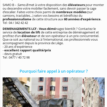
SAMO B –
Samo.B
met à votre disposition des
élévateurs
pour monter
ou descendre votre mobilier facilement, sans devoir passer la cage
d’escalier. Faites votre choix parmi de
nombreux modèles
(sur
camions, tractables…) selon vos besoins et bénéficiez du
professionnalisme
de cette structure aux
60 années d’expérience
.
Tel : 04 / 342 42 42
DEMENAGEMENTS LCF - Vous démé
nagez bientôt ? Contactez le
service de
location de lift
de cette entreprise de déménagement et
profitez d’un
élévateur
et de son opérateur à un prix concurrentiel.
Que ce soit au national ou à l'international, ces professionnels vous
accompagnent depuis la province de Liège.
- 20 ans d'expérience
-
excellent rapport qualité/prix
- devis gratuit
Tel : 0477 / 40 72 98
Pourquoi faire appel à un opérateur ?