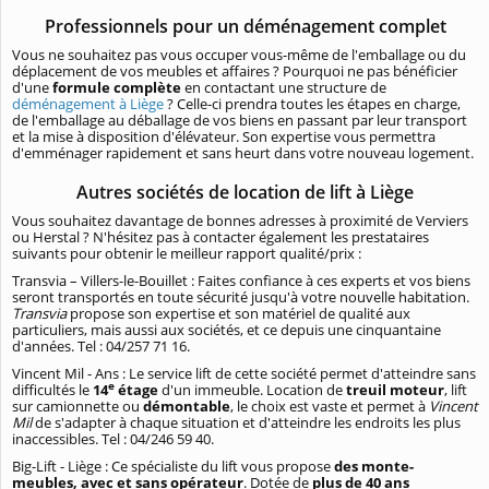
Professionnels pour un déménagement complet
Vous ne souhaitez pas vous occuper vous-même de l'emballage ou du
déplacement de vos meubles et affaires ? Pourquoi ne pas bénéficier
d'une
formule complète
en contactant une structure de
déménagement à Liège
? Celle-ci prendra toutes les étapes en charge,
de l'emballage au déballage de vos biens en passant par leur transport
et la mise à disposition d'élévateur. Son expertise vous permettra
d'emménager rapidement et sans heurt dans votre nouveau logement.
Autres sociétés de location de lift à Liège
Vous souhaitez davantage de bonnes adresses à proximité de Verviers
ou Herstal ? N'hésitez pas à contacter également les prestataires
suivants pour obtenir le meilleur rapport qualité/prix :
Transvia – Villers-le-Bouillet : Faites confiance à ces experts et vos biens
seront transportés en toute sécurité jusqu'à votre nouvelle habitation.
Transvia
propose son expertise et son matériel de qualité aux
particuliers, mais aussi aux sociétés, et ce depuis une cinquantaine
d'années. Tel : 04/257 71 16.
Vincent Mil - Ans : Le service lift de cette société permet d'atteindre sans
e
difficultés le
14
étage
d'un immeuble. Location de
treuil moteur
, lift
sur camionnette ou
démontable
, le choix est vaste et permet à
Vincent
Mil
de s'adapter à chaque situation et d'atteindre les endroits les plus
inaccessibles. Tel : 04/246 59 40.
Big-Lift - Liège : Ce spécialiste du lift vous propose
des monte-
meubles, avec et sans opérateur
. Dotée de
plus de 40 ans