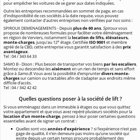
pour empêcher les voitures de se garer aux dates indiquées.
Outre les entreprises recommandées en sommet de page, en cas
d'indisponibilité de ces sociétés à la date requise, vous pouvez
également contacter d'autres entreprises non vérifiées par nos soins :
SPIROUX DEMENAGEMENTS - Depuis
plus de 60 ans
,
Spiroux
vous
propose de nombreuses formules pour faciliter votre déménagement
en région de Verviers, notamment la
location de lifts, élévateurs,
e
monte-charges
, jusqu'au 12
étage. Certifiée
ISO 9001
et membre
agréé de la CBD, cette entreprise vous garantit satisfaction à des
prix
avantageux
.
Tel : 04 / 343 64 33
SAMO B - Dison : Plus besoin de transporter vos biens
par les escaliers
.
Montez ou descendez-les
aisément
en un rien de temps et sans effort
grâce à
Samo.B
. Vous avez la possibilité d’emprunter
divers monte-
charges
sur camion ou tractables afin de s’adapter aux endroits même
difficile d’accès.
Tel : 04 / 342 42 42
Quelles questions poser à la société de lift ?
Si vous emménagez dans un immeuble à étages ou que vous quittez
votre appartement et que vous avez repéré plusieurs sociétés pour la
location d’un monte-charge
, pensez à leur poser certaines questions
essentielles avant de signer un contrat :
Quelles sont vos
années d’expérience
? si l’expérience n’est pas
gage de qualité, il n’en demeure pas moins qu’une société qui
existe depuis un certain temps procure probablement des